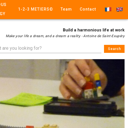
OUS
1-2-3 METIERS©
Team
Contact
GY
Build a harmonious life at work
Make your life a dream, and a dream a reality - Antoine de Saint-Exupéry
Search