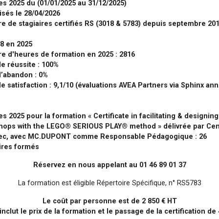
es 2025 du (01/01/2025 au 31/12/2025)
isés le 28/04/2026
 de stagiaires certifiés RS (3018 & 5783) depuis septembre 201
8 en 2025
e d'heures de formation en 2025 : 2816
e réussite : 100%
d’abandon : 0%
e satisfaction : 9,1/10 (évaluations AVEA Partners via Sphinx an
es 2025 pour la formation « Certificate in facilitating & designing
hops with the LEGO® SERIOUS PLAY® method » délivrée par Cen
ec, avec MC.DUPONT comme Responsable Pédagogique : 26
ires formés
Réservez en nous appelant au 01 46 89 01 37
La formation est éligible Répertoire Spécifique, n° RS5783
Le coût par personne est de 2 850 € HT
inclut le prix de la formation et le passage de la certification de