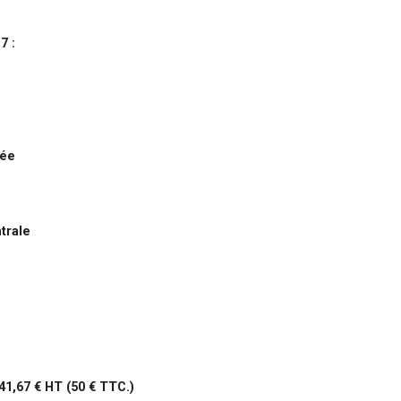
7 :
née
trale
 41,67 € HT (50 € TTC.)