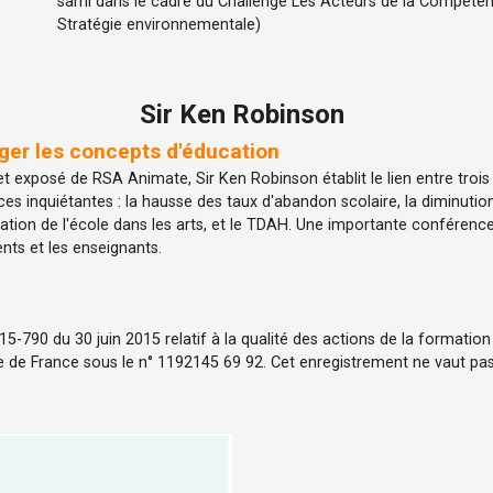
sami dans le cadre du Challenge Les Acteurs de la Compéte
Stratégie environnementale)
Sir Ken Robinson
er les concepts d'éducation
t exposé de RSA Animate, Sir Ken Robinson établit le lien entre trois
es inquiétantes : la hausse des taux d'abandon scolaire, la diminution
pation de l'école dans les arts, et le TDAH. Une importante conférenc
ents et les enseignants.
-790 du 30 juin 2015 relatif à la qualité des actions de la formatio
e de France sous le n° 1192145 69 92. Cet enregistrement ne vaut pas