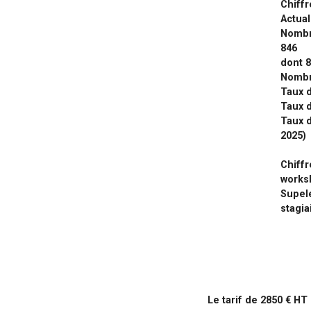
Chiffr
Actual
Nombre
846
dont 8
Nombr
Taux d
Taux 
Taux d
2025)
Chiffr
works
Supel
stagia
Le tarif de 2850 € HT 