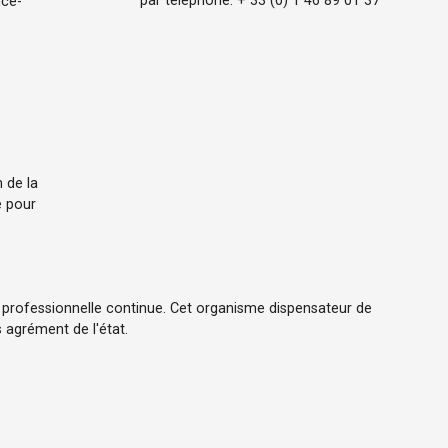
par téléphone: + 33 (0) 1 46 89 01 37
nce-
 de la
e pour
n professionnelle continue. Cet organisme dispensateur de
 agrément de l'état.