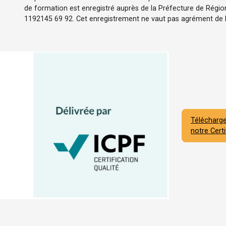
de formation est enregistré auprès de la Préfecture de Région
1192145 69 92. Cet enregistrement ne vaut pas agrément de l'
Télécharge
notre Certi